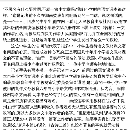
“不署名有什么要紧啊,不就一篇小文章吗?我们小学时的语文课本都这
样。”这是记者前不久在湖南娄底某网吧听到的一句话。说这句话的,
是一位十三、四岁的中学生,他在网上看到,人民教育出版社因为没有在
其出版的全国统编教材小学语文第八册课本上署上课文《苦柚》一文
的作者姓名,而被法院判决向作者尹风庭赔偿5万元并在全国发行的报
纸上赔礼道歉。就是这则消息,让这位中学生发出了这么一句议论。
这位中学生的话,可能代表了很多中、小学生看待语文教材课文署
名问题的心态。而造成这种心态的,正是我国几十年来小学语文教材课
文的不署名现象。“由于一贯实行不署名的做法,我国小学生在作品的
署名问题上极少产生过著作权意识。”一位中学老师尖锐地指出。
记者手头有两本书,一本是记者本人20年前用过的语文课本,另一
本也是小学语文课本,它由北京教育科学研究院基础教育教学研究中心
编著,经教育部中小学教材审定委员会审查通过,是北京的一些小学正在
使用的九年义务教育六年制小学语文试用课本第四册。从内容、编排
体例等各方面看,两本书已经有了很大的差别,但有一点却是相同的,那
就是全书所有课文都没有署名。 虽然这本试用教材在“后记”中提
到,由于“某些篇入选时间较久,作者姓名无从查找,有些篇是编者写的或
改写的,所以大多数课文未署作者的名字。”但记者注意到,课本所有20
篇正式课文中,竟然没有一篇署上作者的名字。如果事实真如“后记”所
说,那么,该课本第14课的《古诗二首》也没有署名的事实就无法解