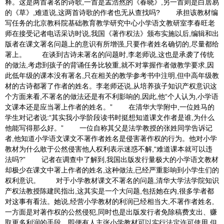
释。这是两首著名的诗歌,一首是孟浩然的《春晓》,另一首则是白居易
的《草》,难道说,这两首诗歌的作者也无从查找吗? 承担该教材编
写任务的北京教科院基础教育教学研究中心小学语文教研室李春旺老
师在接受记者电话采访时说,我国《著作权法》颁布实施以后,编辑和出
版者在课文署名问题上的意识有所增强,只要作者姓名确切的,尽量都给
署上。 在谈到古诗未署名的问题时,李老师说,这也是承袭了传统
的做法,考虑到孩子的背诵任务比较重,就不对掌握作者做教学要求,因
此低年级的课本没有署名,只在相关的教学参考书中注明,但中高年级教
材的古诗都署了作者的姓名。李老师还说,从培养孩子知识产权意识这
个方面来看,不署名的做法还是有不利影响的,因此,他“个人认为,小学语
文课本还是应当署上作者的姓名。” 在清华大学附中,一位姓马的
学生对记者说:“其实我小学阶段读书时挺想知道课文作者是谁,为什么
他能写得那么好。” 一位自称其父是法学教授的张姓同学告诉记
者,他知道小学语文课文不署作者姓名是侵害著作权的行为。他对小学
教材为什么敢于公然侵害他人权利表示迷惑不解,“难道课本就可以违
法吗?” 记者在调查中了解到,我国出版发行量极大的小学语文教材
却极少在课文中署上作者的姓名,这种做法,已经严重影响到小学生们的
权利意识。 对于小学教材课文不署名的问题,清华大学法学院知识
产权法教授陈建民指出,这其实是一个大问题,包括她在内,很多学者都
对这事有看法。她说,经营小学教材的利润已经相当大,不署作者姓名,
一方面是对著作权的公然侵犯,同时也是出版发行者免除稿费支出、赚
取更多利润的手段。即便有人主张小学教材可以实行法定许可使用,但