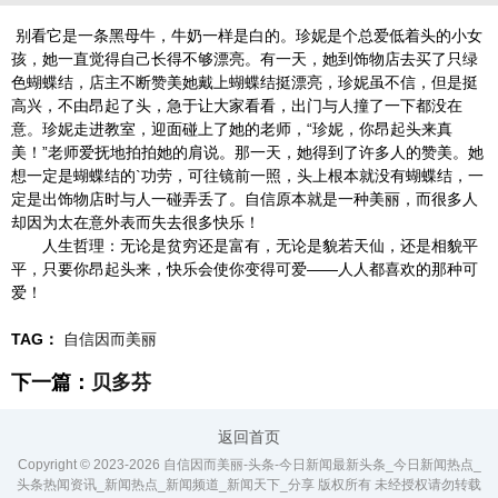
别看它是一条黑母牛，牛奶一样是白的。珍妮是个总爱低着头的小女
孩，她一直觉得自己长得不够漂亮。有一天，她到饰物店去买了只绿
色蝴蝶结，店主不断赞美她戴上蝴蝶结挺漂亮，珍妮虽不信，但是挺
高兴，不由昂起了头，急于让大家看看，出门与人撞了一下都没在
意。珍妮走进教室，迎面碰上了她的老师，“珍妮，你昂起头来真
美！”老师爱抚地拍拍她的肩说。那一天，她得到了许多人的赞美。她
想一定是蝴蝶结的`功劳，可往镜前一照，头上根本就没有蝴蝶结，一
定是出饰物店时与人一碰弄丢了。自信原本就是一种美丽，而很多人
却因为太在意外表而失去很多快乐！
人生哲理：无论是贫穷还是富有，无论是貌若天仙，还是相貌平
平，只要你昂起头来，快乐会使你变得可爱——人人都喜欢的那种可
爱！
TAG：
自信因而美丽
下一篇：
贝多芬
返回首页
Copyright © 2023-
2026 自信因而美丽-头条-今日新闻最新头条_今日新闻热点_
头条热闻资讯_新闻热点_新闻频道_新闻天下_分享 版权所有 未经授权请勿转载